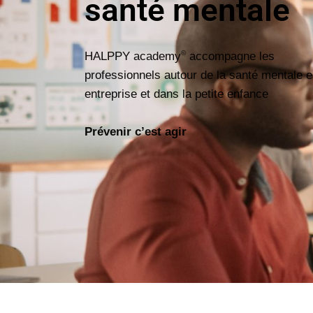
santé mentale
©
HALPPY academy
accompagne les
professionnels autour de la santé mentale 
entreprise et dans la petite enfance
Prévenir c’est agir