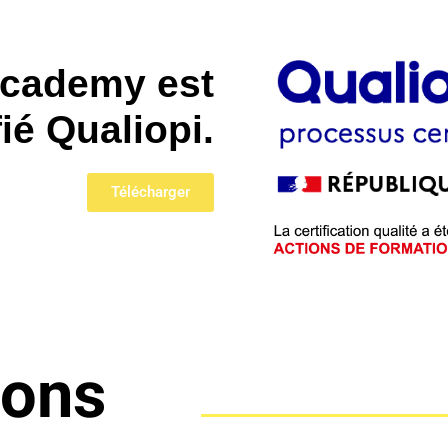
cademy est
fié Qualiopi.
Télécharger
ions