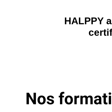
HALPPY a
certi
Nos format